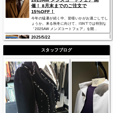
2025AW メンズコートフェア 開
催！ 8月末までのご注文で
15%OFF！
今年の猛暑が続く中、皆様いかがお過ごしでし
ょうか。来る秋冬に向けて、ISN’Tでは特別な
「2025AW メンズコートフェア」を開...
2025/5/22
【2025年5月24日～7月31日】
Plus Shirts Fair 2025開催！
スタッフブログ
好評のPlus Shirts Fairの季節が今年もやってき
ました！ご注文金額50,000円（税抜き）以上
のお客様にオーダーシャツを1着プレ...
過去のイベント情報はこちら