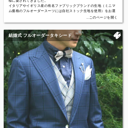
様に愛されてきました。
す。】
イタリアやイギリス産の有名ファブリックブランドの生地（ミニマ
芯地は馬の尻尾の毛を織り上げたやわらかい本バス毛芯を採用し、
ム価格のフルオーダースーツには自社ストック生地を使用）をお選
裏地にはコットンリンターを原料とするキュプラの裏地を採用して
びいただき、経験豊富なフィッターによる直接採寸から型紙制作を
...このページを開く
います。
行い、職人の手でハサミにより一つひとつ丁寧に生地を裁断、そし
ボタンは、牛の角から削りだしたホーンボタンやヤシの実を削り出
てお客様それぞれの体の特徴を見極めながら仮縫い合わせを行い、
したナットなど、フルオーダーにふさわしい本物の素材を使った本
前後左右、周方向、見た目について細かく調整を行い、最終的に国
格仕様の服です。
結婚式 フルオーダータキシード
内の熟練職人により本縫いをして仕立てます。
お客様とは、生地を選ぶだけではなく、スタイル、シルエット、襟
やポケットなどの各パーツの形状や位置などのご要望を可能な限り
お伺いし「誰も持っていない自分だけの」理想の一着を共に追求さ
せていただきます。
自分固有の体型、本人すら気づかない体の傾きやバランスに服がぴ
たりとフィットする心地よさ。美しく、スタイルよく見えることへ
の驚き。イズントの仮縫い付きフルオーダーをぜひご体感くださ
い。
【メンズスーツの基本スタイル〈Italian Classic Style〉】
イズントはフルオーダーですのでスタイルが決まっているわけでは
ありません。
お客様の着用シーンなどをお伺いして提案したり、お好みに合わせ
て自由にカスタマイズしていただけます。
基本的スタイルとしては、イタリアンクラシックを基本とした、見
た目もさわり心地もやわらかく、軽くて着心地の良いスーツをおす
すめしています。