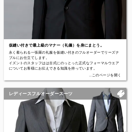
かい襟で永く着ても形くずれしにくい
・バルカポケット：イタリア語で小さな船という意味。船の形をし
3. 二次会や式後も使えてとてもお得
た丸みのあるデザインポケット
レンタルは2着目から追加料金がかかるなど意外と高額です。しかも
・重ねボタン：イタリアンクラシックの伝統的な重ね付けスタイ
一度きりの着用で終わりです。イズントのフルオーダーメイドの婚
ル。キッスボタンといいます
礼衣装なら、二次会や普段着用のジャケットとしても使用すること
・ホーンボタン／ナットボタン：本水牛の角から削り出したホーン
ができるので大変リーズナブルです。
ボタンやヤシの実から削りだしたナットを採用
・キュプラ裏地：全てのスーツで高級裏地であるキュプラを使用し
本来タキシードは夜の正礼服とされていますが、小物使いのアレン
袖裏・胴裏で違う柄を選べます
仮縫い付きで最上級のマナー（礼儀）を身にまとう。
ジによって最近では昼間にも使われることが増えています。明るめ
・ベルトステイループ：ベルトのフックを固定しバックルのずれを
のアクセサリーで昼間に着用すれば「ちょいワル」な、かっこいい
永く着られる一張羅の礼服を仮縫い付きのフルオーダーでリーズナ
止めるループ：飾り的なディティール
新郎姿を演出できます。
ブルにお仕立てします。
・パンツシック：パンツの股の部分を補強するための布地。見えな
イズントのスタッフはは古式にのっとった正式なフォーマルウエア
いところにもこだわっています
【価格】
についてお客様にお伝えできる知識を持っています。
・わき汗止め：色の薄いスーツ生地などで脇汗が表にしみ出るのを
（ジャケット＋パンツ）￥214,500（税込）～
結婚式やお悔み事、発表会やスピーチで着用する様々なフォーマル
...このページを開く
抑えるための脇汗止め用布地
※ネクタイ、カマーバンド、チーフ別
ウェアについて、場所とお立場を考慮した最適な礼服をおすすめい
・総毛芯(けじん)：芯地は本物の馬の毛でできた毛芯でやわらかい
たします。
物を使用し体によくフィットします
【納期の目安】
・AMFステッチ：高級感を演出するハンドメイド仕立ての手縫い風
レディースフルオーダースーツ
ご注文後4週間から6週間（※時期や混み具合により変動します）
一番多く着る機会のあるブラックスーツ（略礼服）についてはもち
ステッチ（ピックステッチ）
ろん、モーニングコート、ディレクターズスーツ、タキシード、ま
・ネーム刺繍：お名前などを漢字やアルファベットで刺繍致しま
【アクセサリーレンタル（無料）】
で、フォーマル専用の生地を用意し、ご予算に応じて、永く着られ
す。場所、色、大きさなど選択可能
タキシードをご購入いただいたお客様には、イズントで揃えている
る一着をご提案いたします。
アクセサリー類を無料レンタルいたします。 コーディネートもアド
【有料オプション〈Options〉】
バイスいたしますよ！
【略礼服（ブラックスーツ）】
スマホ専用パンツポケット：スマホのサイズに合わせたパンツのサ
靴 / カフスボタン / 蝶ネクタイ / アスコットタイ / チーフ / カマーバ
イドポケット。座っていてもスマホが邪魔にならず取り出しやす
ンド など、