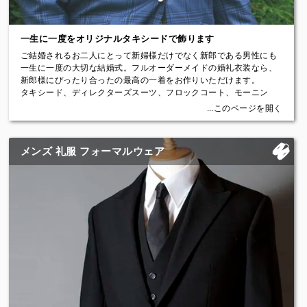
【メンズスーツの基本スタイル】
1. のぼり襟：スーツの最重要部分といっても過言ではない襟から肩
一生に一度をオリジナルタキシードで飾ります
にかけてのラインにこだわりました。しっかりと襟から肩にかけて
吸い付きます。
ご結婚されるお二人にとって新婦様だけでなく新郎である男性にも
2. 高めのゴージライン：ラペルの上端部のゴージラインはりりしさ
一生に一度の大切な結婚式。フルオーダーメイドの婚礼衣装なら、
とエレガントさを強調するために高めに設定しています。
新郎様にぴったり合ったの最高の一着をお作りいただけます。
3. ナチュラルショルダー：肩パッドはきわめて薄いものを採用し、
タキシード、ディレクターズスーツ、フロックコート、モーニン
肩から胸の丸みに合わせて服を構築します。
グ、二次会用スーツまで、様々な生地やオプションの中から自由に
...このページを開く
4. 広めのラペル(襟）：大人らしく優雅にみえるよう襟幅はやや広め
お選びいただき、自分の体に合った世界に一つだけの婚礼衣装がお
に、しかも少し長めに設定しています。
作りいただけます。
5. 立体的なラペルのかえし：ナチュラルでふんわりとした立体的な
メンズ 礼服 フォーマルウェア
ラペルのかえし。
【isn'tの婚礼用フルオーダータキシード】
6. ウエストライン：脇からフィットする、ほんのり絞ったウエスト
ライン。
1. 体型やお好みに合わせられます
7. 細めのスリーブ：シャープな印象を与えるやや細めのスリーブ。
フルオーダーの一番のメリットは新郎様の体型に完璧に合わせられ
8. 大きなカーブのフロントカット：すっきり見えるシングルスタイ
ることです。「貸衣装が体に合わないけど無理やり着た」という人
ルのフロントカットはやわらかく大きなカーブにしています。
は結構おられます。体にぴったり合った婚礼衣装は新郎様を一段と
素敵に見せますよ。
【基本仕様とディティール〈Details〉すべて無料】
・袖口本切羽（ほんせっぱ）(本開き)：ボタンをはずして袖をまく
2. 新婦様のドレスや式場の雰囲気に合わせられます
り上げることができる本格的な縫製仕様の袖口です
式場のパッケージに入っている衣装は種類が少ないことが多いで
・切台場(内ポケット)：内ポケットは通常の台場(だいば)仕上げより
す。フルオーダーメイドの婚礼衣装なら、新婦様のドレスや式場の
も凝った仕様の切台場にしています
雰囲気に合わせて色やスタイルを自由にお選びいただけます。他の
・ハ刺し（ハザシ）：表生地と芯地をハの字に縫い合わせるやわら
人の衣装とかぶることもありません。