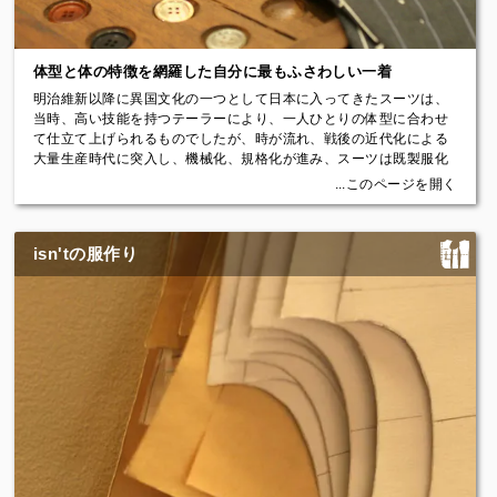
体型と体の特徴を網羅した自分に最もふさわしい一着
明治維新以降に異国文化の一つとして日本に入ってきたスーツは、
当時、高い技能を持つテーラーにより、一人ひとりの体型に合わせ
て仕立て上げられるものでしたが、時が流れ、戦後の近代化による
大量生産時代に突入し、機械化、規格化が進み、スーツは既製服化
してきました。
...このページを開く
しかし近年、個を見つめなおす時代で、人と違ったもの、自分にふ
さわしいもの、体にに合ったものを求める人が増え、オーダースー
ツが見直されています。
isn'tの服作り
2006年に産声を上げた、私たち「isn't」は、人それぞれの体型や体
のくせを網羅し、着心地までを追求することをポリシーとし、今で
はなかなか手に入らない本来の注文仕立服である「仮縫い付きのフ
ルオーダー」にこだわり、お客様一人ひとりに向き合い服を仕立て
ています。
【オーダースーツにはいくつかの種類があります】
オーダースーツにもいろいろなものがあります。簡単に違いを説明
すると、以下のようになります。
・パターンオーダースーツ：既製品サイズを基準として段階的にサ
イズ変更された複数の型紙の中から最も近いサイズを選び、着丈や
袖丈の寸法を変更するもの。