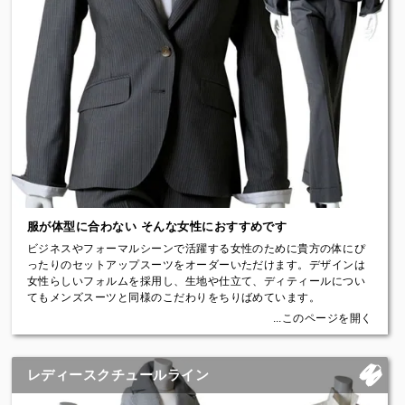
シングル2ピース（ジャケット＋パンツ）
い。Price：￥3,000＋税
※数やサイズに限りがございますので対応できない場合はお客様で
Price：￥181,500（税込）～
ご用意いただくことになりますのでご了承ください。
【取扱い生地ブランド】
ダブル2ピース（ジャケット＋パンツ）
自社ストック(Nikko Textile) / ロロ・ピアーナ(Loro Piana) / エルメ
Price：￥187,000（税込）～
ネジルド ゼニア(Ermenegildo Zegna) / ホーランド & シェリー
(HOLLAND & SHERRY) / ドーメル(Dormeuil) / ドラゴ(DRAGO) /
シングル3ピース（ジャケット＋ベスト＋パンツ）
ハリソンズ(HARRISONS) / カノニコ(VITALE BARBERIS
Price：￥254,100（税込）～
CANONICO) / スキャバル(Scabal) / H.レッサー&サンズ(H.Lessor
& Sons)など、英国、イタリア、国産の生地を豊富に取り揃えてい
【モーニングコート】
ます。
昼間の正礼装。格式の高い式典、葬儀・告別式などにおいても着用
します。
【アイテム〈Items〉】
Price：￥229,000（税込）～
シングルノッチドラペル / シングルピークドラペル / スーツ (ダブル
ブレステッド) / スーツ (スリーピース) / ジャケット＆パンツ / コー
服が体型に合わない そんな女性におすすめです
【ディレクターズスーツ】
ト / ブラックフォーマル（2ピース/３ピース） / ディレクターズスー
昼の準礼装。執務服を起源とするモーニングに次ぐ昼の準礼装で
ビジネスやフォーマルシーンで活躍する女性のために貴方の体にぴ
ツ / タキシードなど
す。
ったりのセットアップスーツをオーダーいただけます。デザインは
Price：￥223,300（税込）～
女性らしいフォルムを採用し、生地や仕立て、ディティールについ
【価格〈Price〉】￥99,000（税込）～
てもメンズスーツと同様のこだわりをちりばめています。
【フォーマルタキシード】
もちろんオーダーですので貴方のご要望に最大限お応えできます。
...このページを開く
最もスタンダードな夜の正礼装。晩餐会やパーティーまで気軽に着
イズントのレディースオーダースーツは仮縫いを必ず行いますので
られる礼服です。
本当にご満足いただけると思いますのでぜひ一度お試しください。
Price：￥214,500（税込）～
レディースクチュールライン
【レディーステーラードラインのジャケットスタイル〈Women's
Jacket〉】