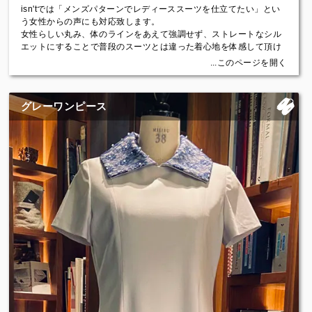
isn'tでは「メンズパターンでレディーススーツを仕立てたい」とい
う女性からの声にも対応致します。
女性らしい丸み、体のラインをあえて強調せず、ストレートなシル
エットにすることで普段のスーツとは違った着心地を体感して頂け
ます。
...このページを開く
スーツ：￥132,000（税込）～
タキシード仕立て：￥176,000（税込）～
グレーワンピース