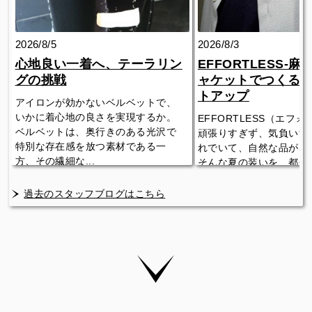
2026/8/5
2026/8/3
心地良い一着へ、テーラリン
EFFORTLESS-
グの挑戦
ャケットでつくる
トアップ
アイロンが効かないベルベットで、
いかに着心地の良さを実現するか。
EFFORTLESS（エフ
ベルベットは、奥行きのある光沢で
頑張りすぎず、気負いす
特別な存在感を放つ素材である一
れでいて、自然な品が感
方、その繊細な...
そんな夏の装いを、都会
人...
過去のスタッフブログはこちら