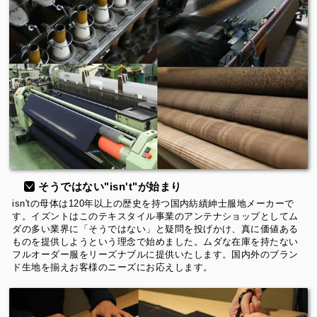
そうではない"isn't"が始まり
isn'tの母体は120年以上の歴史を持つ国内紡績紳士服地メーカーで
す。イズントはこのテキスタイル事業のアンテナショップとしてム
ダの多い業界に「そうではない」と疑問を投げかけ、真に価値ある
ものを提供しようという理念で始めました。ムダな在庫を持たない
フルオーダー服をリーズナブルに提供いたします。国内外のブラン
ド生地を揃えお客様のニーズにお応えします。