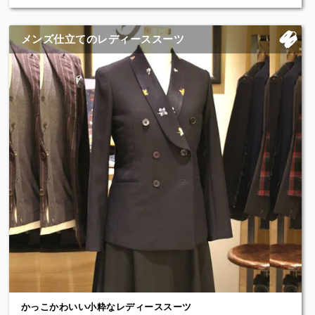
見た目のデザインが個性的かつオシャレで、しかもベルトのつけ忘
れがないためとても機能的で便利です。
グルカパンツは元は山岳民族出身のネパールのグルカ兵が着用した
メンズ仕立てのレディーススーツ
といわれる丈が長いミリタリーパンツ（軍服）がそのルーツで、原
型のデザインは、股上が深く前身頃に2本タックが入り全体的にゆっ
たりとしています。
ベルト機能が一体化しているのは戦地でズボンとベルトがバラバラ
にならないための合理的な発想から生まれたのではないかと考えら
れます。
リゾートウエアでリラックス感な着こなしをする際には、サファリ
ジャケット、ワイドパンツ、グルカショーツ（半ズボンタイプ）と
いった趣味性があるアイテムが非日常的でエレガントです。
イズントでは、オリジナルのグルカパンツを、各所にハンドワーク
を駆使した仮縫い付きフルオーダーでお客様の体型に合わせてお仕
立てします。
Price : ￥66,000（税込）～
かっこかわいい小粋なレディーススーツ