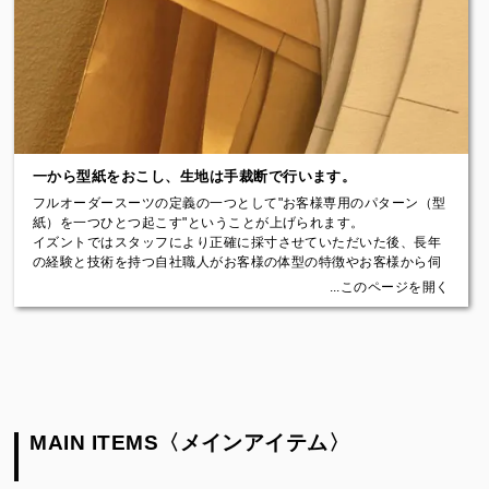
・イージーオーダースーツ：上記同様、用意されたいくつかの型紙
から最もサイズの近いものを選び、体型や体の特徴をCADにより数
値補正し生地を裁断するもの。
・フルオーダースーツ：採寸データと体型や体の特徴をもとに一か
ら型紙を手書きで起こし生地を裁断し、仮縫いによりさらに細かく
くせを取り除くもの。
パターンオーダーは丈方向の調整が主ですが納期も短く価格も安く
手に入れることができます。
イージーオーダーはある程度の機械的な体型補正を行うことがで
一から型紙をおこし、生地は手裁断で行います。
き、より体型を考慮した服が作れます。
フルオーダーは寸法と体の特徴、姿勢などを考慮して型紙を描き、
フルオーダースーツの定義の一つとして"お客様専用のパターン（型
さらに仮縫い合わせにより、姿勢や骨格の隆起、左右の傾きまでを
紙）を一つひとつ起こす"ということが上げられます。
細かく補正することができます。
イズントではスタッフにより正確に採寸させていただいた後、長年
他にもビスポーク、カスタムオーダー、パーソナルオーダー、ス・
の経験と技術を持つ自社職人がお客様の体型の特徴やお客様から伺
ミズーラなど様々なオーダーの呼称がありますが、私たちは「型紙
ったご要望を踏まえて型紙を制作していきます。
...このページを開く
を起こし」「仮縫いによりくせ取りを行う」ことが最も大切だと考
補正は決まった数値の補正範囲ではなく、ハンドライティングによ
え、独自の仮縫い付き「フルオーダースーツ」をお客様におすすめ
りスムーズな曲線を描き、仕上がりに違和感が出ないよう補正ライ
いたします。
ンを引き入れます。
その後、生地の裁断についてはできた型紙からチャコにより線を引
【仮縫いはフルオーダースーツの"きも"なのです】
き、生地の柄合わせを考慮しながらハサミにより丁寧に裁断してい
｢仮縫い｣とはお客様の体型に合わせて制作した型紙から切り出した
きます。
生地に実際に使う芯地やフェルト、肩パッドなどを取り付け、しつ
仮縫いや本縫いの際に細かく補正を加えた内容を最終的にそれぞれ
け糸でつなぎ合わせた製作途中の服で、これをお客様に着ていただ
MAIN ITEMS〈メインアイテム〉
の型紙に反映させ、一人ひとりの型紙を大切に保管します。それに
き、くせ取りを行い、見た目と着心地を調整します。イズントはこ
よりリピートオーダーの際にお手間をとらせません。
の「仮縫い」を必ず行います。