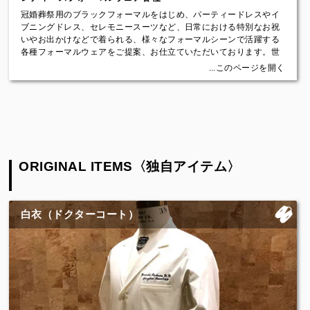
スカート：￥73,700（税込）～
冠婚葬祭用のブラックフォーマルをはじめ、パーティードレスやイ
パンツ：￥88,000（税込）～
ブニングドレス、セレモニースーツなど、日常における特別なお祝
トップス：￥72,600（税込）～
いやお出かけなどで着られる、様々なフォーマルシーンで活躍する
ワンピース：￥122,100（税込）～
各種フォーマルウェアをご提案、お仕立ていただいております。世
ジャケット：￥146,300（税込）～
界に一着しかないあなただけの注文服をイズントでお作りくださ
...このページを開く
コート：￥181,500（税込）～
い。
【ブラックフォーマル】
永く着られ、流行に左右されない各種フォーマルウェアを仮縫い付
きのフルオーダーでお仕立てします。
着用する機会は少なくても、礼装として一着は持っておきたいブラ
ックフォーマル。イズントでは「流行に左右されない、品よく、体
ORIGINAL ITEMS〈独自アイテム〉
型に合ったブラックフォーマル」をコンセプトにオリジナルデザイ
ンのワンピースとジャケットを用意いたしました。
ワンピースはシンプルなデザインでウエストの両脇の高い位置にシ
ルクの切り返しをワンポイントで入れ、かわいらしさと足を長く見
白衣（ドクターコート）
せる工夫を施しました。
スカート部分は、マーメイドシルエットにすることで女性らしさを
演出し、裾にかけて美しいドレープが現れる “大人かわいい” デザイ
ンになっています。
ジャケットは大きくてきれいな飾りボタンが特徴のシングルタイ
プ。ワンピースと合わせたときの統一感を持たせるために裾はペプ
ラム仕様にしています。
シンプルでありながら襟先の丸みやウエストのリボンにより、さり