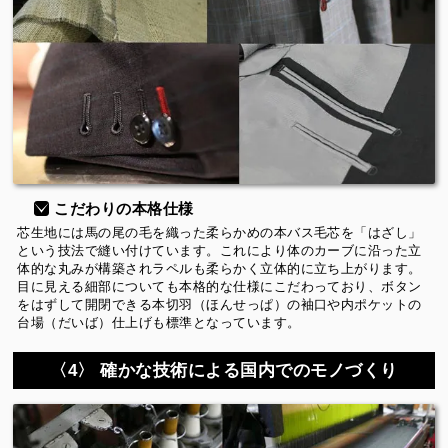
こだわりの本格仕様
芯生地には馬の尾の毛を織った柔らかめの本バス毛芯を「はざし」
という技法で縫い付けています。これにより体のカーブに沿った立
体的な丸みが構築されラペルも柔らかく立体的に立ち上がります。
目に見える細部についても本格的な仕様にこだわっており、ボタン
をはずして開閉できる本切羽（ほんせっぱ）の袖口や内ポケットの
台場（だいば）仕上げも標準となっています。
〈4〉 確かな技術による国内でのモノづくり