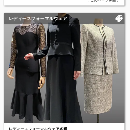
...このページを開く
(名刺入れ)ポケットをつけました
お客様のイメージされる服について参考の写真や雑誌から詳細まで
イメージを練り上げ、生地から付属品までをお選びいただき、スタ
【オプション〈Options〉】
ッフの適切なアドバイスと共に仮縫い付きのフルオーダーで仕立て
レディースフォーマルウェア
・AMFステッチ(狭め / 広め)：ステッチは手縫い風のAMFステッチ
る、まさにこの世に一着しかない自分だけのサイズの服がお作りい
です。縫う幅によって印象が変わります。糸の色などもご指定いた
ただけます。
だけます
・襟（ラペル）の形（ピークドラペル / ノッチドラペル）：ラペル
【クチュールラインのアイテムについて】
（襟）の形を自由に選ぶことができるのもオーダーの醍醐味。ちょ
クチュールラインでは、上記の参考商品の様に自由なアイテムにつ
っとしたことで、ずいぶん印象が変わります
いてご相談いただけます。
・ベントスリット（ノーベント / サイドベンツ / センターベン
例えば・・・ジャケット・スカート・パンツ・ワンピース・コート
ト）：ベント（背中の裾の部分）の切れ目の位置も選択できます。
など、本当のオートクチュールのようにお客様が望むイメージの形
自分では見れない後ろ姿へのこだわりも大事です
の服をぴったりのサイズでお作りいたします。できるだけのご要望
・袖口ボタン（3つボタン / 4つボタン / 5つボタン）：ボタンのタイ
にお応えしますのでぜひ一度ご相談ください。
プ（色、材質）や数、重ね方なども自由に選択していただけます。
きっとあなたがイメージされる、あなただけの一着に出会っていた
ボタンにより印象が大きく変わります
だけると思います。
・腰ポケット（フラップポケット / 玉ぶちポケット）：サイドポケ
ットはフラップの有無、チェンジポケットの追加や斜めにするスラ
・アンサンブル
ントポケットなどをお選びいただけます
・ジャケット＆ワンピース
・フォーマルワンピース
Price：￥132,000（税込）～
・カジュアルワンピース
・カジュアルスカート
・トレンチコート
など
レディースフォーマルウェア各種
【参考価格】※一点ずつのお見積りとなります。