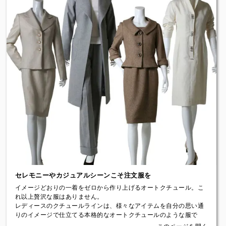
・ショート丈シングルジャケット（1ボタン）：女性ならではの1ボ
タンシングルショートジャケット。かわいらしさを演出する軽快感
のあるスタイル
・スタンダード丈シングルジャケット（2ボタン）：オーソドックス
な2ボタンスタイルで、襟をピークにしたスパイシーなモデル。どん
なシーンでもOK
・スタンダード丈ダブルジャケット（6ボタン）：女性では珍しいダ
ブルのジャケット。女性用にオリジナルのパターンを作りました。
格式と女性らしさを兼ね備えたスタイル
【レディーステーラードラインのパンツのスタイル〈Women's
Pants〉】
・ストレートパンツ：最も定番的なストレートパンツ。どんなシー
ンにもマッチする飽きのこないポピュラーなパンツ
・ブーツカットパンツ：オーダーで作るブーツカットパンツはひざ
のしぼり位置と裾の広がりのバランスがきれいに構築できます
・ワイドパンツ：すっかり定着した女性のワイドスタイルパンツ。
ウエストからストンと落ちる独自の形が特徴
セレモニーやカジュアルシーンこそ注文服を
【ディティール〈Details〉】
・袖口本切羽(本開き)：メンズと同様、ボタンをはずして袖を開く
イメージどおりの一着をゼロから作り上げるオートクチュール。こ
ことができる本格的な縫製仕様です
れ以上贅沢な服はありません。
・ペン刺し：内ポケットに、ペンをさしても胸のラインが崩れない
レディースのクチュールラインは、様々なアイテムを自分の思い通
ペン挿しをつけました
りのイメージで仕立てる本格的なオートクチュールのような服で
・カードポケット：ビジネスで活躍する女性をイメージしたカード
す。