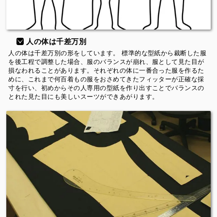
人の体は千差万別
人の体は千差万別の形をしています。 標準的な型紙から裁断した服
を後工程で調整した場合、服のバランスが崩れ、服として見た目が
損なわれることがあります。それぞれの体に一番合った服を作るた
めに、これまで何百着もの服をおさめてきたフィッターが正確な採
寸を行い、初めからその人専用の型紙を作り出すことでバランスの
とれた見た目にも美しいスーツができあがります。