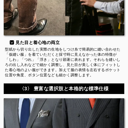
見た目と着心地の両立
型紙から切り出した実際の生地をしつけ糸で簡易的に縫い合わせた
「仮縫い服」を着ていただくと採寸時に見えなかった体の特徴が
「しわ」「つれ」「浮き」となり顕著に表れます。それらを縫いし
ろの出し入れなどで細かく調整し、見た目が美しく体にフィットし
た着心地のよい服ができます。加えて服の表情を左右するポケット
位置や角度、ボタン位置なども細かく調整します。
〈3〉 豊富な選択肢と本格的な標準仕様