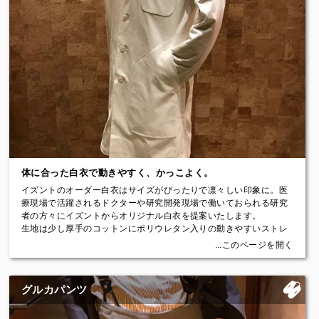
げなく光る個性やかわいらしさも持ち合わせています。
レディースフォーマルウェアはお客様のお好みに合わせたアレンジ
や、一からデザインを起こす事も可能ですのでぜひ店舗にてご相談
ください。
ワンピース
Price：￥122,000（税込）～
ジャケット
Price：￥146,300（税込）～
【パーティードレス】
結婚式や二次会で着用されるパーティードレスもイズントでお仕立
て可能です。
体に合った白衣で動きやすく、かっこよく。
レース素材を組み合わせることで適度な透け感を出しつつ、胸元部
イズントのオーダー白衣はサイズがぴったりで凛々しい印象に。医
分にスワロフスキービーズを付けることできらっと華やぐ1着が仕上
療現場で活躍されるドクターや研究開発現場で働いておられる研究
がりました。
者の方々にイズントからオリジナル白衣を提案いたします。
裾のマーメイド部分はたっぷりとドレープを持たせるデザインに
生地は少し厚手のコットンにポリウレタン入りの動きやすいストレ
し、歩くたびに揺れ動くシルエットが上品な印象に。
ッチ生地で仕立てています。
...このページを開く
チュールやレース素材なども多様に取り揃えております。
縫製仕様はアンコン仕立て（裏地や芯地なし）で、もちろん洗濯が
可能です。
Price：￥125,400（税込）～
ジャケットの上から着用されるか、シャツの上から着用されるかに
グルカパンツ
より、適切で動きやすいサイズを調整しお仕立ていたします。
【イブニングドレス】
胸ポケットや腰ポケットも、箱ポケットにするかパッチポケットに
ラメ素材のラグジュアリーなキャミソールドレス。
するかなど自由にお選びいただけます。