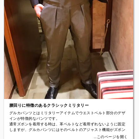
お客様の身長や着用シーンなど細かく打ち合わせをしながら裾の長
脇のスリットから中に着ているジャケットのポケットのグッズを取
さや胸元のデザインを決めていきます。
り出すことができます。
スカート部分はタックを入れることでふわっとしたシルエットに、
病院のお名前や着られる方のお名前をネーム刺繍で入れさせていた
ビスチェ部分は体に沿わせてぴったりと仕立てることでメリハリを
だきます。
付けたデザインで仕立てました。
まとめ注文の際の割引依頼や出張採寸依頼についてもご相談くださ
い。
Price：￥297,000（税込）～
Price : ￥66,000（税込）～（ネーム刺繍込み）
【セレモニースーツ】
式典での着用はもちろん、卒業式や入学式などにも着回しできるセ
レモニースーツ。
飾りにブレードを付けることで全体の印象が引き締まります。
ノーカラージャケットだけでなく、テーラードカラーのジャケット
でもお選び頂けます。
オーダーが初めての方でも弊店スタッフがデザインや仕立てなど提
案致しますので、どうぞお気軽にご相談ください。
Price：￥209,000（税込）～
腰回りに特徴のあるクラシックミリタリー
グルカパンツとはミリタリーアイテムでウエストベルト部分のデザ
インが特徴的なパンツです。
通常ズボンを着用する時は、革ベルトなど着用ずれないように固定
しますが、グルカパンツにはそのベルトのアジャスト機能がズボン
のウエスト部分のパーツに組み込まれていて、ベルト一体型のその
...このページを開く