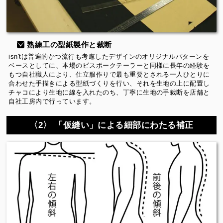
熟練工の型紙製作と裁断
isn'tは普遍的かつ流行も考慮したデザインのオリジナルパターンを
ベースとしてに、本場のビスポークテーラーと同様に長年の経験を
もつ自社職人により、仕立服作りで最も重要とされる一人ひとりに
合わせた手描きによる型紙づくりを行い、それを生地の上に配置し
チャコにより生地に線を入れたのち、丁寧に生地の手裁断を店舗と
自社工房内で行っています。
〈2〉 「仮縫い」による細部にわたる補正