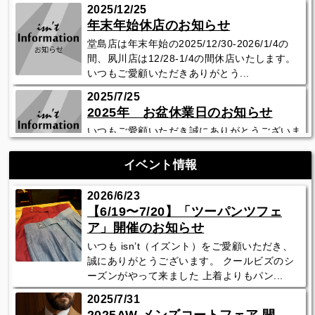
2025/12/25
年末年始休店のお知らせ
堂島店は年末年始の2025/12/30-2026/1/4の
間、夙川店は12/28-1/4の間休店いたします。
いつもご愛顧いただきありがとう...
2025/7/25
2025年 お盆休業日のお知らせ
いつもご愛顧いただき誠にありがとうございま
す。 イズント店舗は堂島店で2025年8月13日
（水）〜８月15日（金）の３日間夙川店で
イベント情報
2025年...
2026/6/23
過去のお知らせはこちら
【6/19〜7/20】「ツーパンツフェ
ア」開催のお知らせ
いつも isn’t（イズント）をご愛顧いただき、
誠にありがとうございます。 クールビズのシ
ーズンがやって来ました 上着よりもパン...
2025/7/31