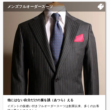
人の体には千差万別の特徴があります。
【マシンとハンドにより耐久性と見た目のバランスを考慮した縫製
屈身（猫背）、反身、なで肩、いかり肩、おなかの出、はと胸、
メンズフルオーダースーツ
仕様】
スポーツ体型、大きな二の腕や太もも、ふくらはぎの出、骨の突き
イズントのフルオーダーの縫製は、すべて国内縫製で、熟練の縫製
出し...
職人により一着一着丁寧に仕上げられています。一部の手縫いを除
フィッターがこれらのお客様固有の体型の特徴を把握し、それらを
き既製服に近い仕立てのマシンメイドにより行います。
反映した型紙を起こしますが、さらに完全なものにするために実際
イタリアやイギリスのテーラー（仕立て職人）による手作り感あふ
にこの仮縫い服を身に着けていただき、不自然なしわや着心地の違
れるフルハンドメイド仕立てではありませんが、マシンメイドなら
和感などをさらに細かく調整します。
ではの仕立ての綺麗さと型崩れしにくく長く使えるマシン縫製を採
デザインが自由なのもフルオーダーの特徴
用しています。
また途中のプレス工程でフルオーダーの重要な「のぼり襟」や「肩
【フルオーダースーツの良いところは体に合っていることだけでは
や袖のいせ込み」については手作業によるアイロンワークを駆使し
ありません。】
て構築的な丸みのある服を製作しています。
体型だけでなく、人の好みも同じく千差万別です。私たちは服のデ
イズントはこれらのバランスを重視することで、フルオーダーでは
ザインやスタイルについてもお客様の好みを伺い、話し合いながら
ありえない価格を実現しています。
お客様のご希望に沿った形やディティールについて服を自由に設計
もちろんボタンホールの手穴かがり、手ハザシ、ハンドステッチな
させていただきます。
どのハンドワークのご要望にもご予算に応じてお応えしています。
ラペルの幅や位置、角度、カーブ、ポケットの形や大きさ、角度、
ボタンの位置や数、肩の形、ウエストの絞り具合...などなど
【上質な天然の素材を使った本格仕様の服です。】
そして仮縫いの際に、これらのイメージを確認でき、ここで修正を
生地はイタリアやイギリスのファブリックブランドを幅広く取り扱
加えて最終的に服を仕上げます。 個性豊かなあなただけのご要望を
っています。
叶えることができるのもイズントのフルオーダースーツの特徴で
ロロ・ピアーナ、カノニコ、ハリソンズなど著名で色気のある生地
す。
を数多くの見本の中から選んでいただけます。
国産生地についても自社ストックのオリジナルファブリックを用意
他にはない自分だけの服を誂（あつら）える
しリーズナブルな価格でのフルオーダーを体験いただけます。
イズントの仮縫い付きフルオーダースーツは創業以来、多くのお客
【付属に関しても天然のものを使い、本物の服作りを行っていま