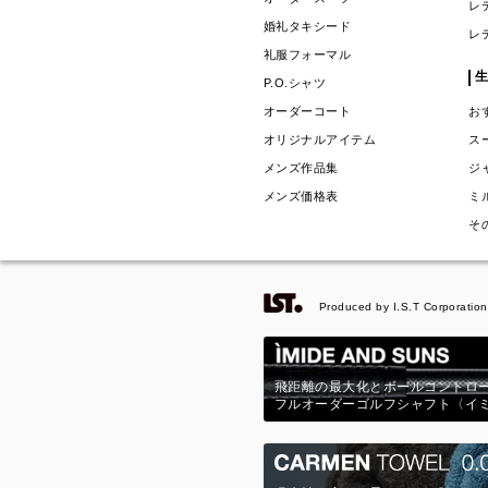
レ
婚礼タキシード
レ
礼服フォーマル
P.O.シャツ
オーダーコート
お
オリジナルアイテム
ス
メンズ作品集
ジ
メンズ価格表
ミ
そ
Produced by I.S.T Corporation
飛距離の最大化とボールコントロ
フルオーダーゴルフシャフト〈イ