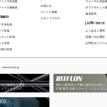
ディース作品集
フォーマル豆知
お知らせ
ディース価格表
ギフトチケット
イベント情報
逸品販売
生地紹介
スタッフブログ
お問い合わせ
すすめ生地
ーツ生地
よくあるご質問
ャケット生地
店舗へのお電話
ルド生地
お問合せフォー
の他の生地
www.istcorp.jp
ールの最適化を実現
優れた吸音性と不燃の安全性を両立し
ミドアンドサンズ〉
不燃 吸音 内装シリーズ〈イストフロ