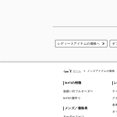
レディースアイテムの価格へ
ギ
メンズアイテムの価格
ホーム
isn'tの特徴
仮縫い付フルオーダー
テ
isn'tの服作り
ク
各
メンズ／価格表
オ
オーダースーツ