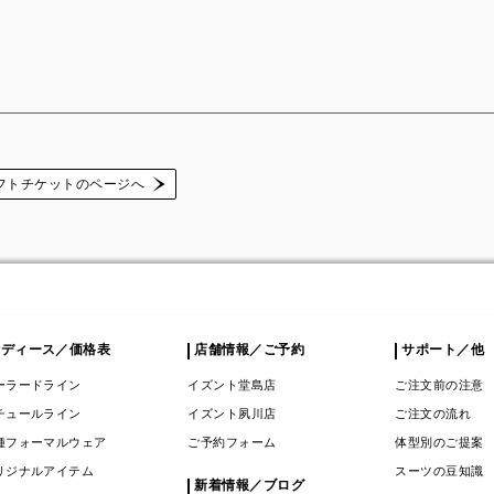
フトチケットのページへ
レディース／価格表
店舗情報／ご予約
サポート／他
ーラードライン
イズント堂島店
ご注文前の注意
チュールライン
イズント夙川店
ご注文の流れ
種フォーマルウェア
ご予約フォーム
体型別のご提案
リジナルアイテム
スーツの豆知識
新着情報／ブログ