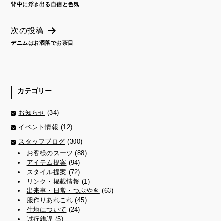
背中に浮き出る自信と色気
投
稿
次の投稿
ナ
ビ
デニムはお洒落でお茶目
ゲ
ー
シ
ョ
カテゴリー
ン
お知らせ
(34)
イベント情報
(12)
スタッフブログ
(300)
お客様のスーツ
(88)
アイテム提案
(94)
スタイル提案
(72)
リンク・掲載情報
(1)
出来事・日常・つぶやき
(63)
服作りあれこれ
(45)
生地について
(24)
試行錯誤
(5)