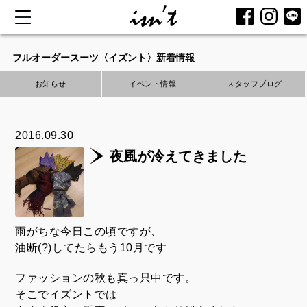
コ
ン
フルオーダースーツ〈イズント〉新着情報
テ
お知らせ
イベント情報
スタッフブログ
ン
ツ
へ
2016.09.30
ス
夜風が冷えてきました
キ
ッ
プ
雨がちな今日この頃ですが、
油断(?)してたらもう10月です
ファッションの秋も真っ只中です。
そこでイズントでは