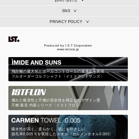
SNS
PRIVACY POLICY
Produced by I.S.T Corporation
www.istcorp.jp
飛距離の最大化とボールコントロールの最適化を実現
フルオーダーゴルフシャフト〈イミドアンドサンズ〉
優れた吸音性と不燃の安全性を両立したデザイン壁
不燃 吸音 内装シリーズ〈イストフロン〉
吸水性が高く、柔らかく、肌にもやさしい
脱毛率0.005％を実現したタオル〈カルメンタオル0.005〉