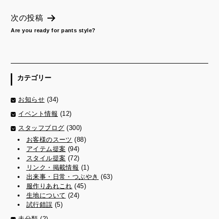
稿
次の投稿
ナ
ビ
Are you ready for pants style?
ゲ
ー
シ
ョ
カテゴリー
ン
お知らせ
(34)
イベント情報
(12)
スタッフブログ
(300)
お客様のスーツ
(88)
アイテム提案
(94)
スタイル提案
(72)
リンク・掲載情報
(1)
出来事・日常・つぶやき
(63)
服作りあれこれ
(45)
生地について
(24)
試行錯誤
(5)
未分類
(2)