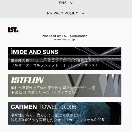
SNS
PRIVACY POLICY
Produced by I.S.T Corporation
www.istcorp.jp
飛距離の最大化とボールコントロールの最適化を実現
フルオーダーゴルフシャフト〈イミドアンドサンズ〉
優れた吸音性と不燃の安全性を両立したデザイン壁
不燃 吸音 内装シリーズ〈イストフロン〉
吸水性が高く、柔らかく、肌にもやさしい
脱毛率0.005％を実現したタオル〈カルメンタオル0.005〉