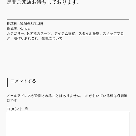
是非ご来店お待ちしております。
投稿日:
2026年5月13日
作成者:
Konda
カテゴリー:
お客様のスーツ
、
アイテム提案
、
スタイル提案
、
スタッフブロ
グ
、
服作りあれこれ
、
生地について
コメントする
メールアドレスが公開されることはありません。
※
が付いている欄は必須項
目です
コメント
※