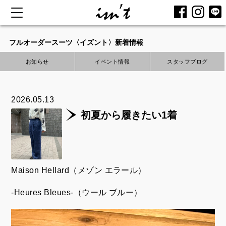
コ
ン
フルオーダースーツ〈イズント〉新着情報
テ
お知らせ
イベント情報
スタッフブログ
ン
ツ
へ
2026.05.13
ス
初夏から履きたい1着
キ
ッ
プ
Maison Hellard（メゾン エラール）
-Heures Bleues-（ウール ブルー）