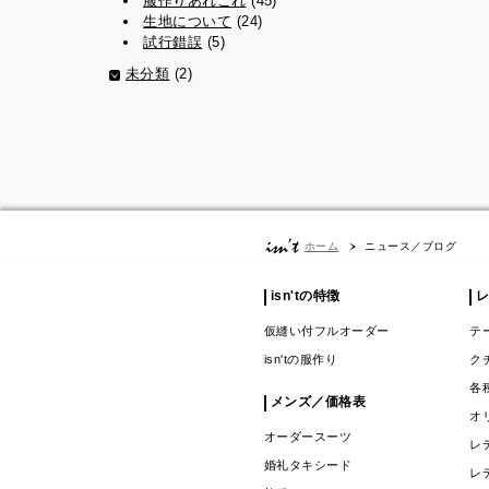
服作りあれこれ
(45)
生地について
(24)
試行錯誤
(5)
未分類
(2)
ニュース／ブログ
ホーム
isn'tの特徴
仮縫い付フルオーダー
テ
isn'tの服作り
ク
各
メンズ／価格表
オ
オーダースーツ
レ
婚礼タキシード
レ