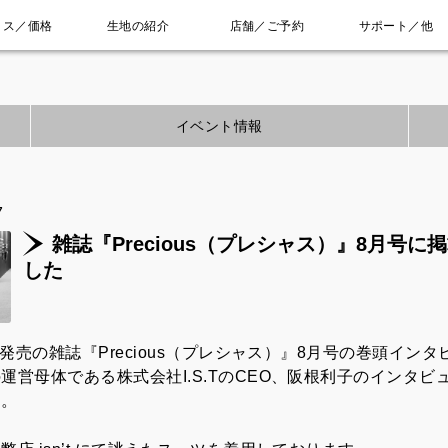
ィス／価格
生地の紹介
店舗／ご予約
サポート／他
イベント情報
7
雑誌『Precious（プレシャス）』8月号に
した
7月発売の雑誌『Precious（プレシャス）』8月号の巻頭イン
運営母体である株式会社I.S.TのCEO、阪根利子のインタビ
た。