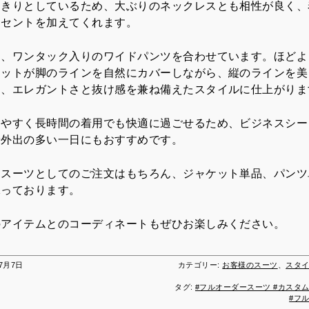
っきりとしているため、大ぶりのネックレスとも相性が良く、
クセントを加えてくれます。
は、ワンタック入りのワイドパンツを合わせています。ほどよ
エットが脚のラインを自然にカバーしながら、縦のラインを美
め、エレガントさと抜け感を兼ね備えたスタイルに仕上がりま
きやすく長時間の着用でも快適に過ごせるため、ビジネスシー
や外出の多い一日にもおすすめです。
、スーツとしてのご注文はもちろん、ジャケット単品、パンツ
承っております。
のアイテムとのコーディネートもぜひお楽しみください。
年7月7日
カテゴリー:
お客様のスーツ
、
スタ
タグ:
#フルオーダースーツ #カスタ
#フ