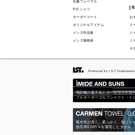
礼服フォーマル
P.O.シャツ
オーダーコート
お
オリジナルアイテム
ス
メンズ作品集
ジ
メンズ価格表
ミ
そ
Produced by I.S.T Corporation
飛距離の最大化とボールコントロ
フルオーダーゴルフシャフト〈イ
吸水性が高く、柔らかく、肌にも
脱毛率0.005％を実現したタオル〈