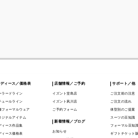
レディース／価格表
店舗情報／ご予約
サポート／他
ーラードライン
イズント堂島店
ご注文前の注意
チュールライン
イズント夙川店
ご注文の流れ
種フォーマルウェア
ご予約フォーム
体型別のご提案
リジナルアイテム
スーツの豆知識
新着情報／ブログ
ディース作品集
フォーマル豆知
お知らせ
ディース価格表
ギフトチケット