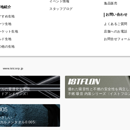
イベント情報
逸品販売
生地紹介
スタッフブログ
お問い合わせ
すすめ生地
ーツ生地
よくあるご質問
ャケット生地
店舗へのお電話
ルド生地
お問合せフォー
の他の生地
www.istcorp.jp
ールの最適化を実現
優れた吸音性と不燃の安全性を両立し
ミドアンドサンズ〉
不燃 吸音 内装シリーズ〈イストフロ
やさしい
カルメンタオル0.005〉