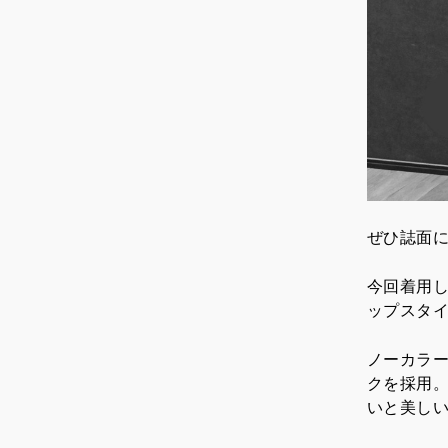
ぜひ誌面
今回着用
ップスタ
ノーカラ
クを採用
いと美し