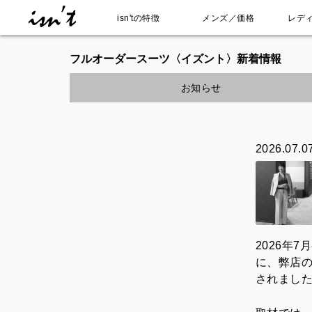
isn'tの特徴
メンズ／価格
レデ
コ
ン
フルオーダースーツ〈イズント〉新着情報
テ
お知らせ
ン
ツ
へ
ス
2026.07.0
キ
ッ
プ
2026年
に、弊店の
されまし