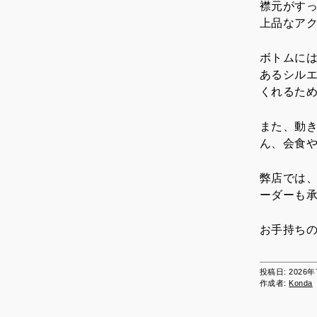
襟元がす
上品なア
ボトムに
あるシル
くれるた
また、動
ん、会食
弊店では
ーダーも
お手持ち
投稿日:
2026
作成者:
Konda